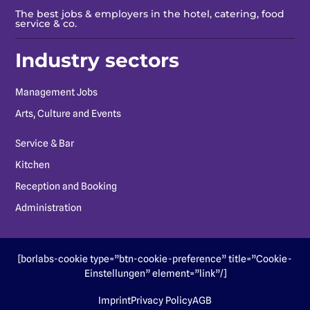
The best jobs & employers in the hotel, catering, food
service & co.
Industry sectors
Management Jobs
Arts, Culture and Events
Service & Bar
Kitchen
Reception and Booking
Administration
[borlabs-cookie type=”btn-cookie-preference” title=”Cookie-
Einstellungen” element=”link”/]
Imprint
Privacy Policy
AGB