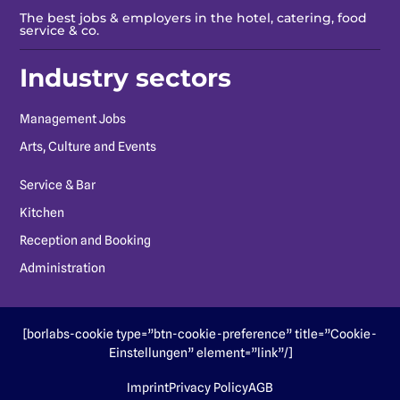
The best jobs & employers in the hotel, catering, food
service & co.
Industry sectors
Management Jobs
Arts, Culture and Events
Service & Bar
Kitchen
Reception and Booking
Administration
[borlabs-cookie type=”btn-cookie-preference” title=”Cookie-
Einstellungen” element=”link”/]
Imprint
Privacy Policy
AGB