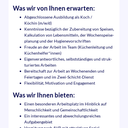
Was wir von Ihnen erwarten:
Abgeschlossene Ausbildung als Koch /
Köchin (m/w/d)
Kenntnisse bezüglich der Zubereitung von Speisen,
Kalku­lation von Lebens­mitteln, der Wochen­speise­
planung und der Hygiene­vorschriften
Freude an der Arbeit im Team (Küchen­leitung und
Küchen­helfer*innen)
Eigenverantwortliches, selbst­ständiges und struk­
turiertes Arbeiten
Bereitschaft zur Arbeit an Wochen­enden und
Feier­tagen und im Zwei-Schicht-Dienst
Flexibilität, Motivation und Engagement
Was wir Ihnen bieten:
Einen besonderen Arbeits­platz im Hinblick auf
Menschlich­keit und Gemeinschaftlichkeit
Ein interessantes und abwechslungs­reiches
Aufgaben­gebiet
Vergütung nach AVR mit attraktiven Sozial­