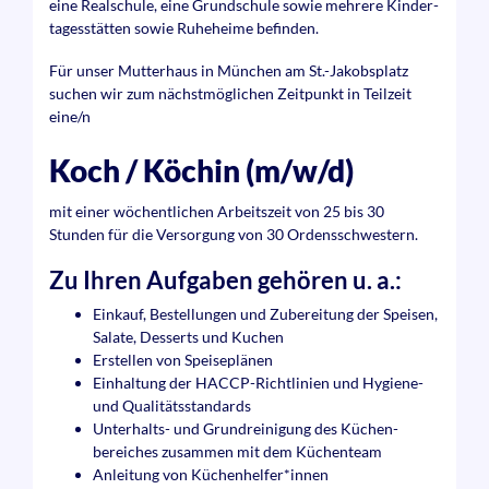
eine Real­schule, eine Grund­schule sowie mehrere Kinder­
tages­stätten sowie Ruheheime befinden.
Für unser Mutterhaus in München am St.-Jakobsplatz
suchen wir zum nächst­möglichen Zeitpunkt in Teilzeit
eine/n
Koch / Köchin (m/w/d)
mit einer wöchent­lichen Arbeits­zeit von 25 bis 30
Stunden für die Ver­sorgung von 30 Ordens­schwestern.
Zu Ihren Aufgaben gehören u. a.:
Einkauf, Bestellungen und Zubereitung der Speisen,
Salate, Desserts und Kuchen
Erstellen von Speiseplänen
Einhaltung der HACCP-Richt­linien und Hygiene-
und Qualitäts­standards
Unterhalts- und Grund­reinigung des Küchen­
bereiches zusammen mit dem Küchenteam
Anleitung von Küchen­helfer*innen